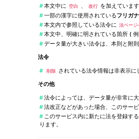
本文中に
、
を加えていま
空白
改行
一部の漢字に使用されている
フリガ
本文内で参照している法令に
法ページ
本文中、明確に明されている箇所 ( 例 
データ量が大きい法令は、本則と附
法令
されている法令情報は非表示にし
削除
その他
法令によっては、データ量が非常に
法改正などがあった場合、このサー
このサービス内に新たに法を登録す
ります。