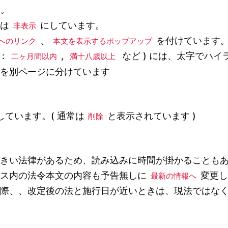
す。
ナ
は
にしています。
非表示
、
を付けています。
へのリンク
本文を表示するポップアップ
:
,
など ) には、太字でハ
二ヶ月間以内
満十八歳以上
則を別ページに分けています
ています。( 通常は
と表示されています )
削除
大きい法律があるため、読み込みに時間が掛かることも
ビス内の法令本文の内容も予告無しに
変更し
最新の情報へ
る際、、改定後の法と施行日が近いときは、現法ではな