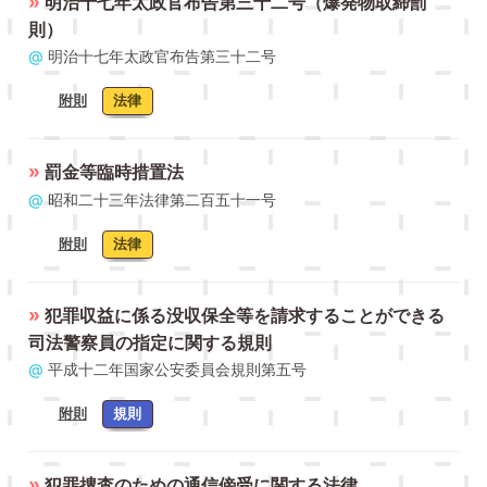
»
明治十七年太政官布告第三十二号（爆発物取締罰
則）
@
明治十七年太政官布告第三十二号
附則
法律
»
罰金等臨時措置法
@
昭和二十三年法律第二百五十一号
附則
法律
»
犯罪収益に係る没収保全等を請求することができる
司法警察員の指定に関する規則
@
平成十二年国家公安委員会規則第五号
附則
規則
»
犯罪捜査のための通信傍受に関する法律