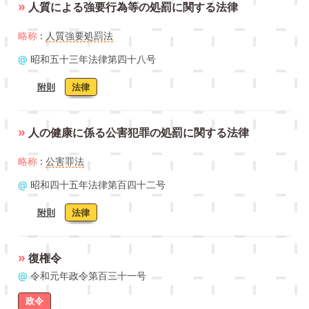
»
人質による強要行為等の処罰に関する法律
略称
:
人質強要処罰法
@
昭和五十三年法律第四十八号
附則
法律
»
人の健康に係る公害犯罪の処罰に関する法律
略称
:
公害罪法
@
昭和四十五年法律第百四十二号
附則
法律
»
復権令
@
令和元年政令第百三十一号
政令