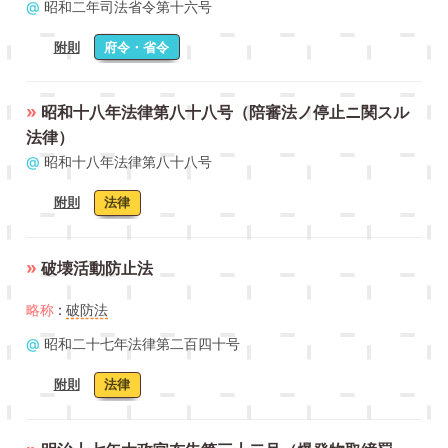
@
昭和二年司法省令第十六号
附則
府令・省令
»
昭和十八年法律第八十八号（陪審法ノ停止ニ関スル
法律）
@
昭和十八年法律第八十八号
附則
法律
»
破壊活動防止法
略称
:
破防法
@
昭和二十七年法律第二百四十号
附則
法律