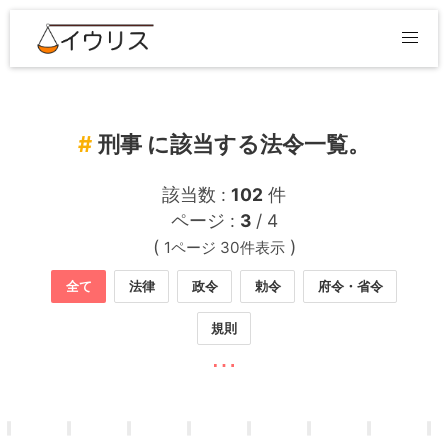
刑事 に該当する法令一覧。
該当数 :
102
件
ページ :
3
/ 4
(
)
1ページ 30件表示
全て
法律
政令
勅令
府令・省令
規則