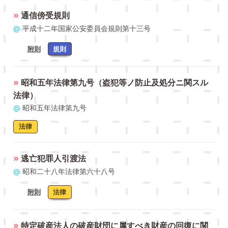
»
通信傍受規則
@
平成十二年国家公安委員会規則第十三号
附則
規則
»
昭和五年法律第九号（盗犯等ノ防止及処分ニ関スル
法律）
@
昭和五年法律第九号
法律
»
逃亡犯罪人引渡法
@
昭和二十八年法律第六十八号
附則
法律
»
特定破産法人の破産財団に属すべき財産の回復に関