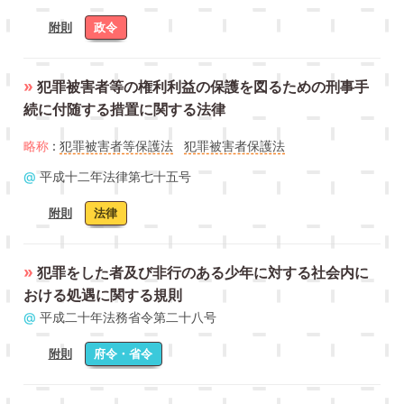
附則
政令
»
犯罪被害者等の権利利益の保護を図るための刑事手
続に付随する措置に関する法律
略称
:
犯罪被害者等保護法
犯罪被害者保護法
@
平成十二年法律第七十五号
附則
法律
»
犯罪をした者及び非行のある少年に対する社会内に
おける処遇に関する規則
@
平成二十年法務省令第二十八号
附則
府令・省令