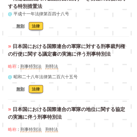
する特別措置法
@
平成十一年法律第百四十八号
附則
法律
»
日本国における国際連合の軍隊に対する刑事裁判権
の行使に関する議定書の実施に伴う刑事特別法
略称
:
刑事特別法
刑特法
@
昭和二十八年法律第二百六十五号
附則
法律
»
日本国における国際連合の軍隊の地位に関する協定
の実施に伴う刑事特別法
略称
:
刑事特別法
刑特法