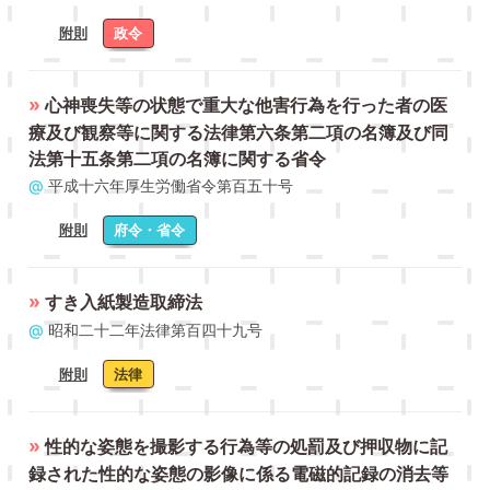
附則
政令
»
心神喪失等の状態で重大な他害行為を行った者の医
療及び観察等に関する法律第六条第二項の名簿及び同
法第十五条第二項の名簿に関する省令
@
平成十六年厚生労働省令第百五十号
附則
府令・省令
»
すき入紙製造取締法
@
昭和二十二年法律第百四十九号
附則
法律
»
性的な姿態を撮影する行為等の処罰及び押収物に記
録された性的な姿態の影像に係る電磁的記録の消去等