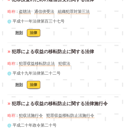
略称
:
盗聴法
通信傍受法
組織犯罪対策三法
@
平成十一年法律第百三十七号
附則
法律
»
犯罪による収益の移転防止に関する法律
略称
:
犯罪収益移転防止法
犯収法
@
平成十九年法律第二十二号
附則
法律
»
犯罪による収益の移転防止に関する法律施行令
略称
:
犯収法施行令
犯罪収益移転防止法施行令
@
平成二十年政令第二十号