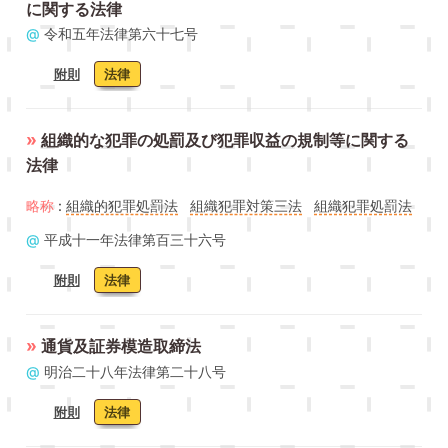
に関する法律
@
令和五年法律第六十七号
附則
法律
»
組織的な犯罪の処罰及び犯罪収益の規制等に関する
法律
略称
:
組織的犯罪処罰法
組織犯罪対策三法
組織犯罪処罰法
@
平成十一年法律第百三十六号
附則
法律
»
通貨及証券模造取締法
@
明治二十八年法律第二十八号
附則
法律